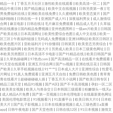
精品一卡
|
丁香五月天社区
|
激性欧美在线观看
|
欧美高清一区二
|
国产
精品午夜日韩
|
国产精品搬运
|
欧美中文在线视频
|
日韩另类第一夜
|
宅
男免费福利在线
|
亚洲欧美在线免费
|
久久蜜桃网
|
欧美变态簧片
|
国产
福利啪啪
|
日韩在线一卡
|
亚洲国产成人91
|
深夜福利男女
|
成人激情综
合网
|
麻豆电影
|
日韩在线1
|
毛片麻豆免费观看
|
精品成人毛片
|
久草福
利在线播放
|
国内精品免费视频
|
亚州色图黑料
|
一级am片欧美
|
日韩国
产欧美在线
|
日本高清网址
|
欧美性爱综合色图
|
成人中文在线
|
欧美一
区三区
|
午夜福利链接
|
无码成人免费视频
|
亚洲18网站
|
欧美区日韩区
|
欧美色图片区
|
亚欧福利片
|
91你懂得
|
日韩第页
|
欧美变态另类综合
|
午
夜性爱福利网
|
欧美性开放大片
|
另类成人欧美
|
日本三级黄色网址
|
日
本欧美另类图区
|
日本高清不卡电影
|
国产91精品在线
|
欧美日韩国产操
逼
|
久草热操碰网
|
97色色com
|
国产高清精品一区
|
在线看片免费观看
|
91天堂在线观看
|
亚洲五月综合网
|
国产ts视频
|
亚洲在线豆花
|
日韩国
产欧美
|
久草手机视频在线
|
91艹艹
|
日本成人大片
|
亚洲性综合
|
性爱毛
片网址
|
91真人免费观看
|
亚洲五月天自拍
|
免费日韩欧美色图
|
青草青
青在线看片
|
超碰碰碰碰人插
|
丁香五月天小说网
|
国产欧美日韩专区
|
精品三级天堂
|
精品91视频
|
国产A区
|
国产不卡高清视频
|
孕妇一区二区
|
欧美美女视频
|
欧美人与兽杂交
|
日本韩国三级观看
|
粉嫩馒头一线天p
|
成人精品A片免费
|
国产第一页视频
|
曰本伦理电影
|
在线最新黄色网址
|
美国伦理电影禁忌
|
91视频看污
|
91直播平台
|
欧美日韩大片0
|
日本欧
美大片
|
国产乱子影视频上
|
日本在线播放视频
|
成人三级色图
|
a直播
app
|
日韩午夜电影
|
国产天堂色情
|
日韩在线12区
|
91日本视频
|
激情文