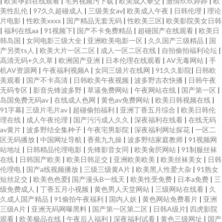
|
欧美孕妇在线观看
|
宅男视频污下载
|
欧美成人拳交
|
激情玖玖婷婷
|
欧
美性乱伦
|
97久久超碰成人
|
三级美女av
|
欧美成人午夜
|
日韩伦理
|
理论
片电影
|
性欧美xxxx
|
国产精品无套无码
|
性欧美三区
|
欧美影院美女日韩
|
福利在线aa
|
91视频下
|
国产不卡免费精品
|
超碰国产在线观看
|
欧美日
韩岛国
|
女同电影三级大全
|
亚洲欧美电影一区
|
久久国产三级精品
|
国
产另类ts人
|
欧美大片一区二区
|
成人一区二区在线
|
自拍偷拍福利论坛
|
高清无码+久久草
|
欧洲国产亚洲
|
日本伦理在线观看
|
AV无毒网站
|
手
机AV资源网
|
午夜福利视频A
|
女同三级片在线网
|
91久久影院
|
日韩欧
美观看
|
国产不卡高清
|
日韩欧美午夜视频
|
波多野吉衣快播
|
日韩午夜
无码专区
|
影音先锋波多野
|
草逼免费网站
|
午夜网站在线
|
国产第一区
|
岛国免费无码av
|
在线成人色网
|
黄色av免费网站
|
欧美日韩视频在线
|
91字幕
|
三级片毛片av
|
超碰偷拍福利
|
亚洲丁香五月综合
|
欧美日韩伦
理在线
|
成人午夜伦理
|
国产污污成人久久
|
深夜福利在线看
|
在线无码
av黄片
|
波多野结全集种子
|
午夜宅男影院
|
深夜福利网址探花
|
一区二
区无码播放
|
中国网址导航
|
香蕉九九操
|
波多野结家庭教师
|
91视频网
站地址
|
日韩精品伦理电影
|
先锋影音女同
|
欧美肏屄网站
|
91制服丝袜
在线
|
日韩国产欧美
|
欧美日韩足交
|
亚洲欧美欧美
|
欧美丝袜美女
|
日韩
伦理电
|
国产a线视频播放
|
三级三级黄A片
|
欧美黑人性爱大杂
|
91熟女
短丝足交
|
欧美色色爱
|
国产漫头B一线天
|
欧美性受免费
|
日本a免费
|
三
级免费成人
|
丁香五月小视频
|
黄色男人天堂网站
|
三级网站在线看
|
久
久成人国产精品
|
91偷拍午夜福利
|
国内人妖
|
黄色网站免费看片
|
亚洲
三级A片
|
亚洲无码网曝黑料
|
国产第一区第二区
|
日韩A级片
|
四虎影院
观看
|
欧美极品在线
|
午夜后入福利
|
深夜福利试看
|
黄色三级网址
|
国产