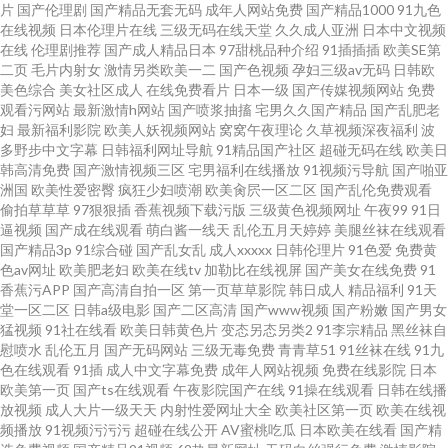
片
国产伦理剧
国产精品无套无码
成年人网站免费
国产精品1000
91九色
干网免费视频网站 91在线公开视频 欧美日韩色五月 91撸免费看 久久99国产
在线视频
日本伦理片在线
三级无码在线天堂
久久成人亚洲
日本中文视频
在线
伦理剧推荐
国产成人精品日本
97甜桃品种介绍
91插插插
欧美SE第
二页
毛片内射女
激情另类欧美一二
国产色视频
孕妇三级av无码
日韩欧
精品99 91n首页 国产精品夜夜 中回人妻丝袜一区三区 国产精品色悠悠 性交
美色综合
美女社区成人
在线免费看片
日本一级
国产传媒视频网站
免费
观看污网站
最新激情h网站
国产喷浆抽搐
宅男久久国产精品
国产乱肥老
影院 爱豆伊人自拍 成人六月丁香婷婷 亚洲先锋资源网 成人品网站在线观看
妇
最新福利影院
欧美人妖视频网站
窝窝午夜理论
久草视频深夜福利
波
多野步中文字幕
日韩福利网址导航
91精品国产社区
超碰无码在线
欧美日
韩高清免费
国产激情视频三区
宅男福利在线播放
91视频污导航
国产啪亚
丝袜美女足交视频 97视频污 欧美色图婷婷五月天 91自都在线 欧洲精品乱码
洲国
欧美性爱密臀
疯狂少妇喷潮
欧美肏屄一区二区
国产乱伦免费观看
偷拍草草草
97狠狠插
香蕉视频下载污版
三级黄色视频网址
午夜99
91日
逼视频
国产成在线观看
萌白酱一线天
乱伦五月天婷婷
美腿丝袜在线观看
国产精品3p
91综合碰
国产乱女乱
成人xxxxx
日韩伦理片
91色爱
免费黄
色av网址
欧美肥老妇
欧美在线tv
加勒比在线视屏
国产美女在线免费
91
香蕉污APP
国产高清自拍一区
第一页草草影院
韩日成人
精品福利
91天
堂一区二区
日韩a级电影
国产二区高清
国产www视频
国产粉嫩
国产男女
猛视频
91社在线看
欧美日韩黄色片
变态另态另类2
91李宗精品
黑丝袜自
慰喷水
乱伦五月
国产无码网站
三级无毒免费
青青草51
91丝袜在线
91九
色在线观看
91插
成人中文字幕免费
成年人网站视频
免费在线影院
日本
欧美第一页
国产ts在线观看
午夜影院国产在线
91操在线观看
日韩在线播
放视频
成人大片一级天天
内射性爱网址大全
欧美社区第一页
欧美在线视
频播放
91视频污污污
超碰在线公开
AV蜜桃吃瓜
日本欧美在线看
国产精