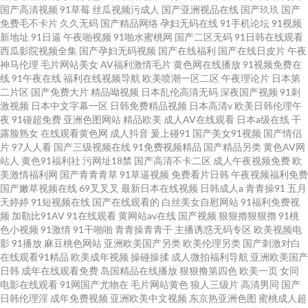
国产高清视频
91草莓
丝瓜视频污成人
国产亚洲视品在线
国产玖玖
国产
免费毛不卡片
久久无码
国产精品网络
孕妇无码在线
91手机论坛
91视频
新地址
91日逼
午夜啪视频
91啪水蜜桃网
国产二区无码
91日韩在线观看
西瓜影院视频全集
国产孕妇无码视频
国产在线福利
国产在线日皮片
午夜
神马伦理
毛片网站美女
AV福利激情毛片
黄色网在线播放
91视频免费在
线
91午夜在线
福利在线视频导航
欧美喷潮一区二区
午夜理论片
日本第
二片区
国产免费大片
精品呦视频
日本乱伦高清无码
深夜国产视频
91刺
激视频
日本中文字幕一区
日韩免费精品视频
日本高清v
欧美日韩伦理午
夜
91碰超免费
亚洲色图网站
精品欧美
成人AV在线观看
日本a级在线
干
露脸熟女
在线观看黄色网
成人抖音
爰上碰91
国产美女91视频
国产情侣
片
97人人看
国产三级视频在线
91免费视频精品
国产精品另类
黄色AV网
站人
黄色91福利社
污网址18禁
国产高清不卡二区
成人午夜视频免费
欧
美激情福利网
国产青青青草
91草逼视频
免费看片日韩
午夜视频福利免费
国产嫩草视频在线
69叉叉叉
最新日本在线视频
日韩成人a
青青操91
五月
天婷婷
91短视频在线
国产在线观看的
白丝美女自慰网站
91福利免费视
频
加勒比91AV
91在线观看
黄网站av在线
国产视频
狠狠擼狠狠擼
91桃
色小视频
91激情
91干啪啪
青青操青青干
主播诱惑无码专区
欧美视频电
影
91播放
麻豆桃色网站
亚洲欧美国产另类
欧美伦理另类
国产刺激对白
在线观看91精品
欧美成年视频
操碰操揉
成人微拍福利导航
亚洲欧美国产
日韩
成年在线观看免费
岛国精品在线播放
狠狠撸第四色
欧美一页
女同
电影在线观看
91网国产尤物在
毛片网站黄色
狼人三级片
高清男同
国产
日韩伦理淫
成年免费视频
亚洲欧美中文视频
东京热亚洲色图
蜜桃成人超