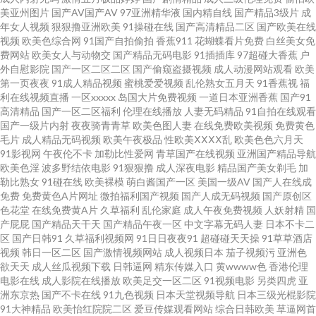
国厂 免费AV试看 91亚洲色图在线 久草福利91 九九色热 东方影库av免费看 黄
美亚州图片
国产AV国产AV
97亚洲精华液
国内精自线
国产精品3级片
成
年女人视频
狠狠撸亚洲欧美
91操碰在线
国产高清精品二区
国产欧美在线
视频
欧美色综合网
91国产自拍偷拍
香蕉911
花蝴蝶看片免费
白丝美女免
色Jm网站 www色图亚洲 波多野结衣成人片 操操影院av 91社在线 91高清视
费网站
欧美女人与动物交
国产精品无码电影
91插插库
97超碰大香蕉
户
外自慰影院
国产一区二区二区
国产偷窥盗摄视频
成人动漫网站观看
欧美
频网站 91超碰资源总站 中文福利导航 天堂人久久 天天透伊人 欧美亚性交 欧
第一页夜夜
91成人精品视频
蜜桃爱爱视频
乱伦熟女五月天
91香蕉视
福
利在线视频直播
一区xxxxx
岛国大片免费视频
一道日本亚洲香蕉
国产91
高清精品
国产一区二区福利
伦理在线播放
人妻无码精品
91自拍在线观看
美日韩中出 久久93 国产原创自偷自拍系列 九九久久精品 黄色资源46 黄色频
国产一级片内射
夜夜骑青青草
欧美色图人妻
在线免费欧美视频
免费黄色
毛片
成人精品无码视频
欧美午夜极品
性欧美ⅩⅩⅩⅩ乱
欧美色色六月天
在线 福利夜AV 久热www 中文字幕有码第39页 欧美色一区 黄色a片男人天堂
91影视网
午夜伦不卡
加勒比性爱网
青草国产在线视频
亚洲国产精品导航
欧美色淫
波多野结依电影
91狠狠撸
成人深夜电影
精品国产美女剃毛
加
勒比熟女
91碰在线
欧美裸模
萌白酱国产一区
美国一级AV
国产人在线成
国产午夜福利一区在线 成人AV免费在线观看 超碰加勒比绯色 豆花久久 91探
免费
免费黄色A片网址
微拍福利国产视频
国产人成无码视频
国产原创区
色花堂
在线免费黄A片
久草福利
乱伦家庭
成人午夜免费视频
人妖射精
国
花精品在线播放 91免费在线视频 91n免费在线 色欧美影网站 视频福利999 欧
产屁屁
国产精品天干天
国产精品午夜一区
中文字幕无码人妻
日本不卡二
区
国产日韩91
久草福利视频网
91日日夜夜91
超碰碰天天操
91草草酒店
视频
韩日一区二区
国产激情视频网站
成人视频日本
茄子视频污
亚洲色
美福利视频 欧美国产欧美 超碰在线人人91 国产精品精品精品国产 国产精品
欲天天
成人丝瓜视频下载
日韩逼网
精东传媒入口
黄wwww色
香港伦理
电影在线
成人影院在线播放
欧美足交一区二区
91视频电影
另类四虎
亚
国产高清 成人熟妇人妻一区二区 成人精品18 91啦在线视频 婷婷五月天色图
洲东京热
国产不卡在线
91九色视频
日本天堂视频导航
日本三级光棍影院
91大神精品
欧美怡红院院二区
爱豆传媒观看网站
综合日韩欧美
草逼网首