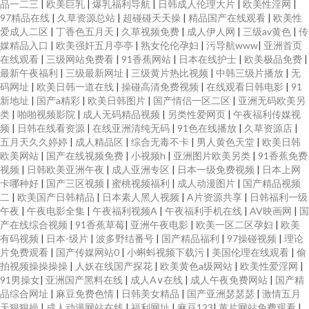
品一二三
|
欧美巨乳
|
爆乳福利导航
|
日韩成人伦理大片
|
欧美性淫网
|
97精品在线
|
久草资源总站
|
超碰碰天天操
|
精品国产在线观看
|
欧美性
爱成人二区
|
丁香色五月天
|
久草视频免费
|
成人伊人网
|
三级av黄色
|
传
媒精品入口
|
欧美强奸五月亭亭
|
熟女伦伦孕妇
|
污导航www
|
亚洲首页
在线观看
|
三级网站免费看
|
91香蕉网站
|
日本在线护士
|
欧美极品免费
|
最新午夜福利
|
三级最新网址
|
三级黄片热比视频
|
中韩三级片播放
|
无
码网址
|
欧美日韩一道在线
|
操碰高清免费视频
|
在线观看日韩电影
|
91
新地址
|
国产a精彩
|
欧美日韩图片
|
国产情侣一区二区
|
亚洲无码欧美另
类
|
啪啪视频影院
|
成人无码精品视频
|
另类性爱网页
|
午夜福利传媒视
频
|
日韩在线看资源
|
在线亚洲清纯无码
|
91色在线播放
|
久草资源店
|
五月天久久婷婷
|
成人精品区
|
综合无毒不卡
|
男人黄色天堂
|
欧美日韩
欧美网站
|
国产在线视频免费
|
小视频h
|
亚洲图片欧美另类
|
91香蕉免费
视频
|
日韩欧美亚洲午夜
|
成人亚洲专区
|
日本一级免费视频
|
日本上网
卡哪种好
|
国产三区视频
|
蜜桃视频福利
|
成人动漫图片
|
国产精品视频
二
|
欧美国产日韩精品
|
日本素人黑人视频
|
A片资源共享
|
日韩福利一级
午夜
|
午夜电影全集
|
午夜福利视频A
|
午夜福利手机在线
|
AV映画网
|
国
产在线综合视频
|
91香蕉草莓
|
亚洲午夜电影
|
欧美一区二区孕妇
|
欧美
有码视频
|
日本-级片
|
波多野结番号
|
国产精品福利
|
97操碰视频
|
理论
片免费观看
|
国产传媒网站0
|
小蝌蚪视频下载污
|
美国伦理在线观看
|
偷
拍视频操操操操
|
人妖在线国产探花
|
欧美黄色a级网站
|
欧美性爱淫网
|
91男操女
|
亚洲国产黑料在线
|
成人A∨在线
|
成人午夜免费网站
|
国产精
品综合网址
|
麻豆免费色情
|
日韩美女精品
|
国产亚洲瑟瑟瑟
|
激情五月
天狠狠操
|
成人动漫网站在线
|
福利网址
|
麻豆123
|
黄片网站免费观看
|