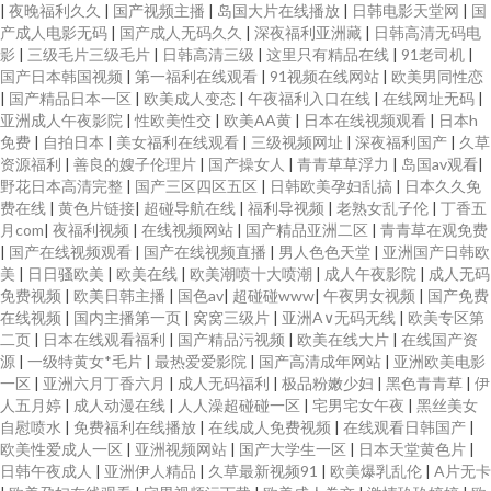
|
夜晚福利久久
|
国产视频主播
|
岛国大片在线播放
|
日韩电影天堂网
|
国
产成人电影无码
|
国产成人无码久久
|
深夜福利亚洲藏
|
日韩高清无码电
影
|
三级毛片三级毛片
|
日韩高清三级
|
这里只有精品在线
|
91老司机
|
国产日本韩国视频
|
第一福利在线观看
|
91视频在线网站
|
欧美男同性恋
|
国产精品日本一区
|
欧美成人变态
|
午夜福利入口在线
|
在线网址无码
|
亚洲成人午夜影院
|
性欧美性交
|
欧美AA黄
|
日本在线视频观看
|
日本h
免费
|
自拍日本
|
美女福利在线观看
|
三级视频网址
|
深夜福利国产
|
久草
资源福利
|
善良的嫂子伦理片
|
国产操女人
|
青青草草浮力
|
岛国av观看
|
野花日本高清完整
|
国产三区四区五区
|
日韩欧美孕妇乱搞
|
日本久久免
费在线
|
黄色片链接
|
超碰导航在线
|
福利导视频
|
老熟女乱子伦
|
丁香五
月com
|
夜福利视频
|
在线视频网站
|
国产精品亚洲二区
|
青青草在观免费
|
国产在线视频观看
|
国产在线视频直播
|
男人色色天堂
|
亚洲国产日韩欧
美
|
日日骚欧美
|
欧美在线
|
欧美潮喷十大喷潮
|
成人午夜影院
|
成人无码
免费视频
|
欧美日韩主播
|
国色av
|
超碰碰www
|
午夜男女视频
|
国产免费
在线视频
|
国内主播第一页
|
窝窝三级片
|
亚洲A∨无码无线
|
欧美专区第
二页
|
日本在线观看福利
|
国产精品污视频
|
欧美在线大片
|
在线国产资
源
|
一级特黄女*毛片
|
最热爱爱影院
|
国产高清成年网站
|
亚洲欧美电影
一区
|
亚洲六月丁香六月
|
成人无码福利
|
极品粉嫩少妇
|
黑色青青草
|
伊
人五月婷
|
成人动漫在线
|
人人澡超碰碰一区
|
宅男宅女午夜
|
黑丝美女
自慰喷水
|
免费福利在线播放
|
在线成人免费视频
|
在线观看日韩国产
|
欧美性爱成人一区
|
亚洲视频网站
|
国产大学生一区
|
日本天堂黄色片
|
日韩午夜成人
|
亚洲伊人精品
|
久草最新视频91
|
欧美爆乳乱伦
|
A片无卡