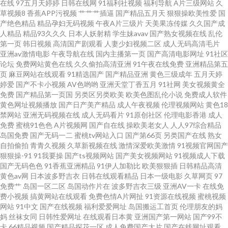
在线
97五月天婷婷
日韩在线网
91福利社视频
福利导航
A片三级网站
久
成人毛片 亚洲精品一区瑟瑟后入 av亚洲天堂资源网站 欧美a在观看 91海角视
草视频8
香蕉APP污视频
艹艹艹插逼
国产精品五月天
狠狠操欧美性爱
国
产绝色精品
精品孕妇无码视频
午夜A片三级片
天美果冻传媒
久久国产成
人精品
精品93久久久
日本人妖射精
学生妹avav
国产熟女视频在线
乱伦
频 国产草逼视频 在线啊V最新 国产精品欧美在线网址 五月婷婷香 97人人干
第一页
韩日视频
高清国产剧观看
人妻少妇视频二区
成人无码高清毛片
亚洲av激情电影
午夜导航在线
国内主播第一页
国产高清电影网址
91社区
91九色黄色视频 91白丝喷水自慰网站 欧洲www视频 亚洲成人黄色网址 麻豆
论坛
免费网站黄色在线
久久偷拍高清亚洲
91午夜在线免费
亚洲精品第五
页
麻豆网站在线观看
91精选国产
国产精品亚洲
黄色三级成年
五月天婷
婷爱
国产不卡小视频
AV色哟哟
亚洲天堂丁香五月
91社网
美女视频黄全
视频爱豆传媒 97视频欧美 人人操b 91激情双飞 国产精品极品久久 东方AV在
免费
国产精品第一页国
另类区另类欧美
欧美色图乱伦小说
免费成人软件
黄色网址视频播放
国产日产美产精品
成人午夜视频
伦理视频网站
黄色18
线正在进入 日韩人妻免费 91蜜臀不卡 黑丝探花 91麻豆视频新地址 九九丁香
禁网站
亚洲无码视频在线
成人无码看片
91原创社区
伦理电影香港
成人
免费
蜜桃91色色
A片视频网
国产自在线
操欧美老女人
人人97综合精品
岛国免费
国产无码一二
蜜桃tv网站入口
国产第66页
另类国产在线
熟女
91n网站免费观看 国产激情文学自拍视频 色五月婷婷免费福利 91视频国产TS
自拍偷拍
青青久视频
久草新视频在线
激情深爱欧美激情
91视频官网国产
狠狠操-91
91我要操
国产ts视频网站
国产美女视频网站
91视频成人下载
精品嫂子综合 亚洲成人黄色小说网站 福利日AV 五月婷六月花 成人电彯三级
国产无码色色
91香蕉亚洲精品
91伊人加勒比
欧美狠狠插
日韩精品高清
黄色av网
日本波多野吉衣
日韩在线观看精品
日本一级电影
久草网页
97
免费艹
岛国一区二区
岛国动作片在
波多野吉衣三级
亚洲AV一卡
在线免
四虎成人影音 91桃花福利 久艹视频资源 一区一区一去一区 超碰c人人操 日韩
费小视频
搞黄网站在线观看
免费色情A片网扯
91资源在线视频
蜜桃视频
网站
91中文
国产在线视频
福利爱爱网址
岛国搬运工首页
伦理朋友的妈
h网 97超碰护士 五月丁香啪啪网 大香蕉肏你 91夫妻小视频 91影院在线 男女
妈
丝袜女同
日韩性爱网址
在线观看日本黄
亚洲国产第一网站
国产99不
卡
66精品视频
国产精品探花一区
成人免费国产大片
国产在线网址观看