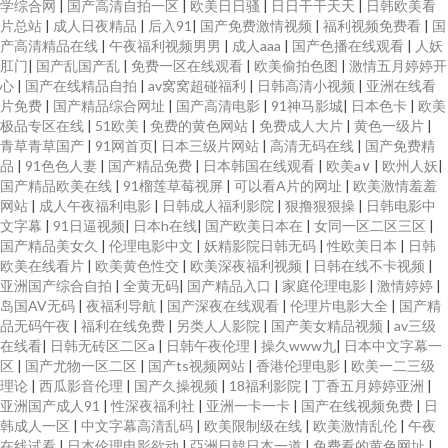
学综合网
|
国产高清自拍一区
|
欧美日日骚
|
日日干干天天
|
日韩欧美看
片总站
|
成人日夜精品
|
后入91
|
国产免费激情视频
|
福利视频免费看
|
国
产高清精品在线
|
午夜福利视频男男
|
成人aaa
|
国产色播在线观看
|
人妖
肛门
|
国产乱国产乱
|
免费一区在线观看
|
欧美偷拍色图
|
激情五月婷婷开
心
|
国产在线精品自拍
|
av窝窝超碰福利
|
日韩高清小视频
|
亚洲在线看
片免费
|
国产精品综合网址
|
国产高清电影
|
91神马影城
|
日本色卡
|
欧美
极品专区在线
|
51欧美
|
免费的黄色网站
|
免费成人大片
|
黄色一级片
|
青草青草国产
|
91网首页
|
日本三级片网站
|
高清无码在线
|
国产免费精
品
|
91色色人妻
|
国产精品免费
|
日本韩国在线观看
|
欧美a∨
|
欧州人妖
|
国产精品欧美在线
|
91榴莲草莓视屏
|
可以看A片的网址
|
欧美激情羞羞
网站
|
成人午夜福利电影
|
日韩成人福利影院
|
狠撸狠狠操
|
日韩电影中
文字幕
|
91日逼视频
|
日本h在线
|
国产欧美日本在
|
女同一区二区三区
|
国产精品美女久
|
伦理电影中文
|
妖精影院日韩无码
|
性欧美日本
|
日韩
欧美在线看片
|
欧美黄色性交
|
欧美深夜福利视频
|
日韩在线不卡视频
|
亚洲国产综合自拍
|
全黄无码
|
国产精品入口
|
家庭伦理电影
|
激情婷婷
|
岛国AV无码
|
夜福利导航
|
国产深夜在线观看
|
伦理片电影大全
|
国产精
品无码午夜
|
福利在线免费
|
另类人人影院
|
国产美女精品视频
|
av三级
在线看
|
日韩无砖区二区a
|
日韩午夜伦理
|
操久www九
|
日本中文字幕一
区
|
国产尤物一区二区
|
国产ts视频网站
|
香港伦理电影
|
欧美一二三级
理论
|
西瓜影音伦理
|
国产久操视频
|
18福利影院
|
丁香五月婷婷亚洲
|
亚洲国产成人91
|
性深夜福利社
|
亚洲一卡一卡
|
国产在线视频免费
|
日
韩成人一区
|
中文字幕高清乱码
|
欧美限制级在线
|
欧美激情乱伦
|
午夜
在线试看
|
日本伦理电影欲动
|
亞洲日韓日本一道
|
免费看的黄色网址
|