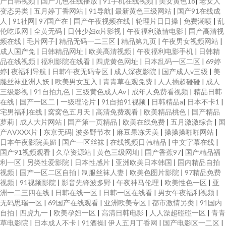
产日韩视频
|
国产九色在线播放
|
91手机在线视频
|
美女黄色18
|
老女人
变态另类
|
五月婷丁香网站
|
91导航
|
最新黄色三级网站
|
国产91在线成
人
|
91社网
|
97国产在
|
国产午夜视频在线
|
轮理片日日操
|
免费潮喷
|
乱
伦吃瓜网
|
全黄无码
|
日韩少妇α片影视
|
午夜福利激情电影
|
国产高清视
频在线
|
毛片网子
|
精品无码一二三区
|
精品第九页
|
午夜男女视频网站
|
成人国产免
|
日韩精品网址
|
欧美高清视频
|
午夜福利电影手机
|
日韩精
品在线视频
|
福利影院在线看
|
四虎黄色网址
|
日本乱码一区二区
|
69婷
婷
|
夜福利导航
|
日韩午夜无码专区
|
成人深夜影院
|
国产成人v三级
|
美
腿丝袜亚洲人妖
|
欧美男女互入
|
青青草在观免费
|
人人插超碰碰
|
成人
三级影视
|
91自拍九色
|
三级黄色成人Av
|
成年人免费看视频
|
精品日韩
在线
|
国产一区二
|
一级理论片
|
91自拍91视频
|
日韩精品a
|
日本不卡1
|
宅男福利在线
|
窝窝色五月天
|
高清免费观看
|
欧美精品桃色
|
国产精品
萝莉
|
成人大片网站
|
国产第一页精品
|
欧美在线免费
|
五月激激综合
|
国
产AⅤXXX片
|
东京无码
|
波多野节衣
|
麻豆果冻天美
|
操操操啪啪网站
|
日本午夜影院美媚
|
国产一区丝袜
|
在线视频日韩精品
|
中文字幕在线
|
国产91视频观看
|
久草资源站
|
黄色三级网圸
|
国产香蕉97
|
国产精品福
利一区
|
另类性爱影院
|
日本性感片
|
亚洲欧美日本韩国
|
国内精品自拍
视频
|
国产一区二区自拍
|
制服丝袜人妻
|
欧美色图片影院
|
97精品免费
视频
|
91视频影院
|
影音先锋波多野
|
午夜神马伦理
|
欧美性色一区
|
亚
洲一二三四在线
|
日韩在线一区
|
日韩一区在线看
|
男女午夜福利视频
|
无码思瑞一区
|
69国产在线观看
|
亚洲欧美专区
|
都市激情另类
|
91国内
自拍
|
四虎九一
|
欧美孕妇一区
|
高清日韩电影
|
人人澡超碰碰一区
|
青青
草电影院
|
日本成人不卡
|
91酒操
|
伊人五月丁香网
|
国产电影区一二区
|