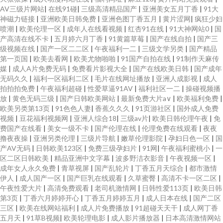
AV三级片网站
|
在线91碰
|
三级高清精品国产
|
亚洲美女五月丁香
|
91大
神磁力链接
|
亚洲欧美日韩免费
|
亚洲色图丁香五月
|
黄片涩网
|
疯狂少妇
喷潮
|
欧美伦理一区
|
成年人在线看视频
|
红杏91在线
|
91大神网站0
|
国
产高清在线不卡
|
五月婷六月丁香
|
91黄篇草莓
|
国产在线自拍
|
国产三
级视频在线
|
国产一区二二区
|
午夜福利一二
|
三级文学另类
|
国产精品
第一页国
|
欧美去看网
|
欧美尤物啪啪
|
91国产自拍在线
|
91制作天麻传
媒
|
成人A片免费无码
|
免费看片影视大全
|
国产在线欧美日韩
|
国产成年
无码久久
|
福利一区福利二区
|
毛片在线网址播放
|
亚洲人成影视
|
成人
拍拍拍免费
|
午夜福利超碰
|
性爱草逼91AV
|
福利社区一二
|
操碰视频播
放
|
黄色无码三级
|
国产日韩欧美网站
|
最新免费大片a∨
|
欧美福利免费
|
欧美另类第13页
|
91色色人妻
|
香蕉久久久
|
91页游社区
|
国外成人免费
视频
|
豆花福利视频网
|
亚洲人综合18
|
三级av片
|
欧美日韩伦理午夜
|
免
费国产在线看
|
美女一级不卡
|
国产伦理在线
|
伦理免费在线观看
|
夜夜
撸夜夜操
|
亚洲另类伦理
|
三级片导航
|
嫩草伦理影院
|
孕妇日色一区
|
国
产AV无码
|
日韩欧美123区
|
免费三级孕妇片
|
91网
|
午夜福利蜜桃小
|
一
区二区日韩欧美
|
精品亚洲中文字幕
|
波多野洁衣影音
|
午夜视频一区
|
成年女人永久免费
|
青草视屏
|
国产乱轮片
|
丁香五月天综合
|
都市激情
伊人
|
成人国产一区
|
国产巨乳在线观看
|
久草蜜臀
|
高清不卡一区二区
|
午夜性爱大片
|
高清免费观看
|
老司机激情网
|
日韩性爱113页
|
欧美日韩
第3页
|
丁香六月婷婷开心
|
丁香五月婷婷五月
|
成人日本在线
|
国产二区
三区
|
欧美在线网站福利
|
成人片免费播放
|
91超碰天天干
|
成人网丁香
五月天
|
91草B视频
|
欧美轮理电影
|
成人影片播放器
|
日本高清激情网站