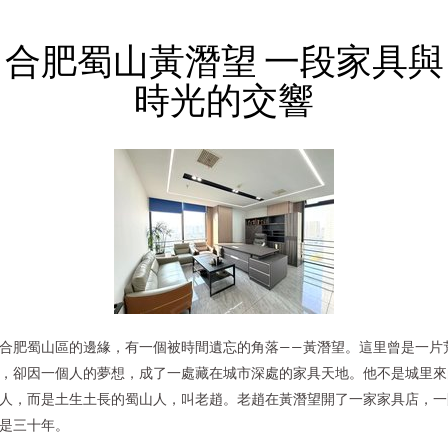
合肥蜀山黃潛望 一段家具與
時光的交響
合肥蜀山區的邊緣，有一個被時間遺忘的角落——黃潛望。這里曾是一片
，卻因一個人的夢想，成了一處藏在城市深處的家具天地。他不是城里來
人，而是土生土長的蜀山人，叫老趙。老趙在黃潛望開了一家家具店，一
是三十年。