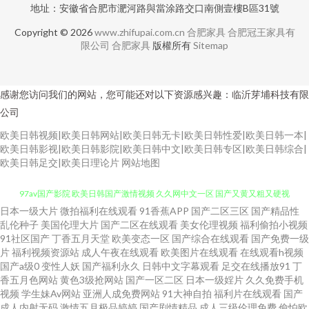
地址：安徽省合肥市淝河路與當涂路交口南側壹樓B區31號
Copyright © 2026
www.zhifupai.com.cn
合肥家具
合肥冠王家具有
限公司
合肥家具
版權所有
Sitemap
感谢您访问我们的网站，您可能还对以下资源感兴趣：临沂芽埔科技有限
公司
欧美日韩视频|欧美日韩网站|欧美日韩无卡|欧美日韩性爱|欧美日韩一本|
欧美日韩影视|欧美日韩影院|欧美日韩中文|欧美日韩专区|欧美日韩综合|
欧美日韩足交|欧美日理论片
网站地图
日本一级大片
微拍福利在线观看
91香蕉APP
国产二区三区
国产精品性
91福利射视频 91啪啪啪免费网址 91原创视频在线观看 91福利老湿机 午夜
乱伦种子
美国伦理大片
国产二区在线观看
美女伦理视频
福利偷拍小视频
91社区国产
丁香五月天堂
欧美变态一区
国产综合在线观看
国产免费一级
97av国产影院 欧美日韩国产激情视频 久久网中文一区 国产又黄又粗又硬视
片
福利视频资源站
成人午夜在线观看
欧美图片在线观看
在线观看h视频
国产a级0
变性人妖
国产福利永久
日韩中文字幕观看
足交在线播放91
丁
香五月色网站
黄色3级抢网站
国产一区二区
日本一级婬片
久久免费手机
频 国产av资源大全 99性视频精品6 wwwAV四虎 91影院成人 91传媒熊猫 偷拍
视频
学生妹Av网站
亚洲人成免费网站
91大神自拍
福利片在线观看
国产
成人内射无码
激情五月极品婷婷
国产剧情精品
成人三级伦理免费
偷怕欧