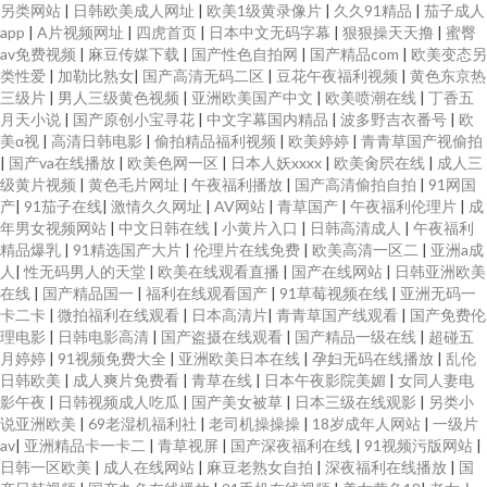
另类网站
|
日韩欧美成人网址
|
欧美1级黄录像片
|
久久91精品
|
茄子成人
app
|
A片视频网址
|
四虎首页
|
日本中文无码字幕
|
狠狠操天天撸
|
蜜臀
av免费视频
|
麻豆传媒下载
|
国产性色自拍网
|
国产精品com
|
欧美变态另
类性爱
|
加勒比熟女
|
国产高清无码二区
|
豆花午夜福利视频
|
黄色东京热
三级片
|
男人三级黄色视频
|
亚洲欧美国产中文
|
欧美喷潮在线
|
丁香五
月天小说
|
国产原创小宝寻花
|
中文字幕国内精品
|
波多野吉衣番号
|
欧
美α视
|
高清日韩电影
|
偷拍精品福利视频
|
欧美婷婷
|
青青草国产视偷拍
|
国产va在线播放
|
欧美色网一区
|
日本人妖xxxx
|
欧美肏屄在线
|
成人三
级黄片视频
|
黄色毛片网址
|
午夜福利播放
|
国产高清偷拍自拍
|
91网国
产
|
91茄子在线
|
激情久久网址
|
AV网站
|
青草国产
|
午夜福利伦理片
|
成
年男女视频网站
|
中文日韩在线
|
小黄片入口
|
日韩高清成人
|
午夜福利
精品爆乳
|
91精选国产大片
|
伦理片在线免费
|
欧美高清一区二
|
亚洲a成
人
|
性无码男人的天堂
|
欧美在线观看直播
|
国产在线网站
|
日韩亚洲欧美
在线
|
国产精品国一
|
福利在线观看国产
|
91草莓视频在线
|
亚洲无码一
卡二卡
|
微拍福利在线观看
|
日本高清片
|
青青草国产线观看
|
国产免费伦
理电影
|
日韩电影高清
|
国产盗摄在线观看
|
国产精品一级在线
|
超碰五
月婷婷
|
91视频免费大全
|
亚洲欧美日本在线
|
孕妇无码在线播放
|
乱伦
日韩欧美
|
成人爽片免费看
|
青草在线
|
日本午夜影院美媚
|
女同人妻电
影午夜
|
日韩视频成人吃瓜
|
国产美女被草
|
日本三级在线观影
|
另类小
说亚洲欧美
|
69老湿机福利社
|
老司机操操操
|
18岁成年人网站
|
一级片
av
|
亚洲精品卡一卡二
|
青草视屏
|
国产深夜福利在线
|
91视频污版网站
|
日韩一区欧美
|
成人在线网站
|
麻豆老熟女自拍
|
深夜福利在线播放
|
国