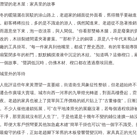
潛望的老木屋：家具里的故事
冬的暖陽灑在斑駁的涂山路上，老趙家的鋪面從外面看，舊得幾乎要融進
。顧客稀稀拉拉，多的是不識途的游人，偶然闖進來。老趙從不急著推銷
而愿意坐下來，泡一壺淡茶，與人閑侃。“你看那雙椿木腿，原是廢棄的
改的，木頭裂縫間還夾著麥葉。”“那柜子上的銅環，原是八十年代末蜀山
廠的工具掛耳。”每一件家具到他嘴里，都成了歷史憑證。有的常客能專
扇緊閉多年的柜門，默默觸摸漆液中沉淀的木紋。“知道嗎？這條楔口，
一個故事。”聲調低沉時，仿佛木材、楔口都在透過塵埃回應。
城里外的等待
人批評這些年來黃潛望一直萎縮，街道衛生局象征性整頓，但老趙始終不
遷合作廣場大賣場。城市向西一河界的九華燈光轉逝，對面高樓疊起，霓
夜。老趙的家具也被上了貨單與工序價格的紙片貼上了“古董修復”，日漸
。不少人催他連鎖拓展，可“在平地漆滑光的展廳沒著，若每個過程痕跡
干凈，那里面就沒有匠人生了”。于是他還是十幾年不變的鋪位連擴一絲
。即便大客戶拐彎要其他加急處木縫“簡單干掛也可以”他一個字不識受。
最癡守的樣子，正如老趙腳下笨舊的木板發響聲變沉時。家具真正的光兒