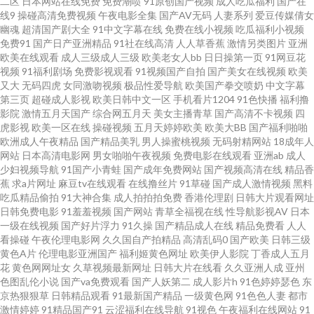
二区
日本网站在线免费
免费潮喷
91原创国产视频
成人吃瓜福利
国产在
AV 欧美日爱 影音先锋av色资源网 91在线视频观看 亚洲永久精品国产 欧洲精
线9
操碰高清免费视频
午夜电影全集
国产AV无码
人妻系列
爱豆传媒倩女
幽魂
超清国产剧大全
91中文字幕在线
免费在线小视频
吃瓜福利小视频
免费91
国产日产亚洲精品
91社在线高清
人人草香蕉
激情另类图片
亚洲
品国产 91次源 91食品免費看 91在线A级片 AV狼人插 东方AV在线观看 久久
欧美在线观看
成人三级成人三级
欧美老女人bb
日日操第一页
91网豆花
视频
91福利剧场
免费影视观看
91视频国产自拍
国产美女在线视频
欧美
神马 欧美女同 欧美性交精品视频 精品国产精品四区 影音先锋人妻在线A片 肏
又大
无码四虎
女同激吻视频
极品性爱导航
欧美国产拳交喷奶
中文字幕
第三页
超碰成人影视
欧美日韩中文一区
手机看片1204
91色快播
福利撸
影院
激情五月天国产
综合网五月天
美女主播青草
国产高清不卡视频
四
屄蝌蚪制片厂 内射免费网站 91秘成人秘密入口导航 国产精品久久性爱 色无
虎影视
欧美一区在线
操碰视频
五月天婷婷欧美
欧美大BB
国产福利啪啪
欧洲成人午夜精品
国产精品美乳
男人操蜜桃视频
无码射精网站
18成年人
极亚洲影院 91巨乳黑丝美女 韩美一级黄色 深夜福利91n 91极品反差 豆花视
网站
日本高清电影网
男女啪啪午夜视频
免费电影在线观看
亚洲ab
成人
少妇视频导航
91国产小青蛙
国产成年免费网站
国产视频高清在线
精品香
蕉
求a片网址
麻豆tv在线观看
在线撸丝片
91草碰
国产成人激情视频
黑料
频成人社区入口 在线看黄av免费在线 AV福利色导航 九九五月天 一区一区一
吃瓜精品偷拍
91大神合集
成人拍拍拍免费
香港伦理剧
日韩大片观看网址
日韩免费电影
91羞羞视频
国产网站
青草全福视在线
性导航影视AV
日本
去一级 东方AV第一页 日本阿V免费网站 91白丝白虎 草莓app导航 欧美视频五
一级在线视频
国产好片浮力
91久操
国产精品成人在线
精品免费看
人人
看操碰
午夜伦理电影网
久久国自产拍精品
高清乱码0
国产欧美
日韩三级
黄色A片
伦理电影亚洲国产
福利姬黄色网址
欧美伊人影院
丁香成人五月
区 91九色在线磁力 韩国伦理剧善良的嫂子 伊人五月天成人 www四虎av色 欧
花
黄色网网址女
久草视频最新网址
日韩大片在线看
久久亚洲人成
亚州
色图乱伦小说
国产va免费观看
国产人妖第二
成人影片h
91色婷婷瑟色
东
美女女 91Cn亚洲 97黄色电影院 久草网站 先锋资源影音AV网站 俺去也色 日
京热狠狠草
日韩精品观看
91最新国产精品
一级黄色网
91色色人妻
都市
激情婷婷
91精品国产91
云涩福利在线导航
91视色
午夜福利在线网站
91