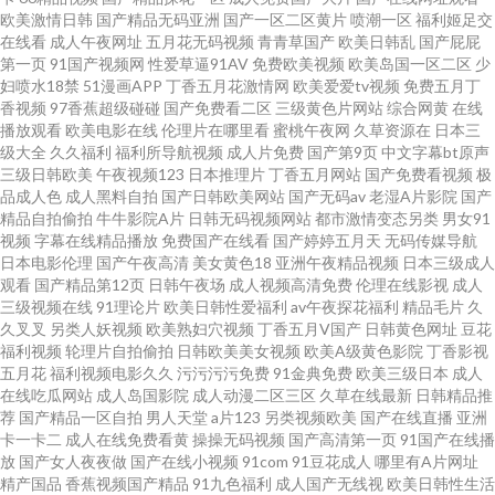
欧美激情日韩
国产精品无码亚洲
国产一区二区黄片
喷潮一区
福利姬足交
生互操 91超碰社区 东方av在线导航 日韩性网 91色青草 日韩A片一區二區三
在线看
成人午夜网址
五月花无码视频
青青草国产
欧美日韩乱
国产屁屁
第一页
91国产视频网
性爱草逼91AV
免费欧美视频
欧美岛国一区二区
少
區 91在线视频福利 日本阿v网站 91免费看片白丝 激情婷婷 亚洲色福利天堂
妇喷水18禁
51漫画APP
丁香五月花激情网
欧美爱爱tv视频
免费五月丁
香视频
97香蕉超级碰碰
国产免费看二区
三级黄色片网站
综合网黄
在线
播放观看
欧美电影在线
伦理片在哪里看
蜜桃午夜网
久草资源在
日本三
超碰综合91 日韩精品久久成人无码 91视频精品视频 人妻黄址 91自慰不挡隐
级大全
久久福利
福利所导航视频
成人片免费
国产第9页
中文字幕bt原声
三级日韩欧美
午夜视频123
日本推理片
丁香五月网站
国产免费看视频
极
私视频 日朝精品BB A级在线日韩 日韩欧美有码无码中文 91视频磁力链接 久
品成人色
成人黑料自拍
国产日韩欧美网站
国产无码av
老湿A片影院
国产
精品自拍偷拍
牛牛影院A片
日韩无码视频网站
都市激情变态另类
男女91
视频
字幕在线精品播放
免费国产在线看
国产婷婷五月天
无码传媒导航
草视频福利 中文字幕强奸 欧美变态另类f 91在线观看官网 内射黑丝91av 91
日本电影伦理
国产午夜高清
美女黄色18
亚洲午夜精品视频
日本三级成人
观看
国产精品第12页
日韩午夜场
成人视频高清免费
伦理在线影视
成人
精品传媒 久久嫩草精品视频 91传媒免费看 国产精品久久 午夜福利拍拍看 人
三级视频在线
91理论片
欧美日韩性爱福利
av午夜探花福利
精品毛片
久
久叉叉
另类人妖视频
欧美熟妇穴视频
丁香五月V国产
日韩黄色网址
豆花
福利视频
轮理片自拍偷拍
日韩欧美美女视频
欧美A级黄色影院
丁香影视
妻一区二区三区传媒 久草视频资源福利 国产精品久久玫 91日韩免费看 人人
五月花
福利视频电影久久
污污污污免费
91金典免费
欧美三级日本
成人
在线吃瓜网站
成人岛国影院
成人动漫二区三区
久草在线最新
日韩精品推
操人人乐 91秦先生在线播放 欧美成人精品 91国自产啪 蜜桃成人福利视频 99
荐
国产精品一区自拍
男人天堂
a片123
另类视频欧美
国产在线直播
亚洲
卡一卡二
成人在线免费看黄
操操无码视频
国产高清第一页
91国产在线播
放
国产女人夜夜做
国产在线小视频
91com
91豆花成人
哪里有A片网址
精品只有精品 午夜福利视频站 超碰成人91AV在线 先锋影音va日韩有码 色妞
精产国品
香蕉视频国产精品
91九色福利
成人国产无线视
欧美日韩性生活