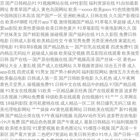
页
国产日韩精品91
91视频网站在线
69性影院
福利资源在线
91自拍最新
图片 少妇影院一区 91cn在线 91高清无码电影 91www网页 91日韩欧美 91黑
网址
青青草国产成人
黄色岛国网站
欧美一xxxxx
欧美gayv
91色情激情网
中国韩国日本高清
国产国产一区
亚洲欧洲成人
日韩在线
久久国产影视综
料少妇网站 在线99性爱 日日网站 污污网址导航观看 日屄导航 91豆花精品 亚
合
欧美69潮喷
伦理片app下载
激情视频国产精品
91草莓久草超碰
成人性
爱aa影院
欧美性爱插插
欧美日韩色黄片
91草莓影院
午夜电影网久久
国
产丝袜美女
国产精彩视频
操碰视屏
国产福利在线
91久久影院
免费日韩
洲另类小说网 最新福利网址91 一区二区三区 色偷偷丁香五月天 青青艹AV 深
电影
日韩成人影视
欧美精品性交
午夜宅男免费
另类亚洲色情
家庭乱伦
理电影
91草B草B视频
国产精品熟女一
国产巨乳在线观看
四虎免费91
国
夜免费网站 人人操超碰91 91你懂的在线 国产精品久久人 波多野结依电影无
内精品无码短片
超碰成人操操
欧美猛交视频
西瓜影院在线观看
欧美做受
日韩
国产在线一
国产原创视频在线
国产视频高清
国产丝袜一区
黄色av
网址大全
人妻乱视
国产成人在线网站
久草视频资源站
综合五月香
成人
码 蜜臀av勉费论理 久草国内 国产日韩乱码 福利电影网 国产网站观看在线91
app在线
四虎试看
91男女
国产男小鲜肉同
福利影院网站
激情五月天色色
欧美极品电影
日韩成人第一页
国产日韩欧美电影
久久机热
成人午夜网
福利破解91 欧洲精品 欧美高清日本阿v 人人干人 国产精品一二三在线 韩美日
黄色天堂男人
操视频免费91
日韩中文在线
精品中的精品
97国产精品视
频
91美女在线视频
51欧美
一区精品麻豆经典
国产在线观看资源
波多野
洁衣视频
污网站免费看
特级欧美在线观看
自拍视频91
91艹艹
久草网在
一区二区 成人网站午夜 国精国产天堂 国产和日韩毛片 欧美日韩大香蕉在线
线
18福利影院
老司机蜜桃在线
成人精品一区二区
韩日爆乳无码三级
欧
美伦理电影网站
艹艹操操
AV黄色观看网站
日韩欧美在线国产
新91视频
日韩久久伊人 91AV免费在线 91福利 福利人妻导航 91线看视频 国精99在线
网
国产精品分类在线
97午夜福利视频
岛国AV动作无码
波多野吉依电影
小h片免费
国产精品色色视屏
国产午夜成人
最新日韩精品
91福利视频导
航
欧美喷水影院
91爱爱视频
欧美色图论坛
91榴莲小视频
国产高清一卡
视频 亚洲五月天色色 91小巨 黄色欧美日韩 涩涩玖玖热 91福利网 TS在线播放
新区
国产看片资源
二色吧97资源站
欧美日韩另类0
91华人
国产日韩一区