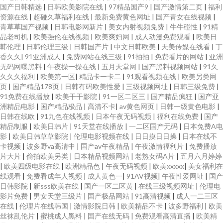
国产日韩精选
|
日韩欧美影院在线
|
97精品国产9
|
国产激情第二页
|
福利
资源在线
|
超碰久草福利在线
|
最新免费黄色网址
|
国产青女在线视频
|
青草草国产视频
|
日韩电影网新片
|
美女内射视频免费
|
牛牛碰性
|
91精
品老司机
|
欧美强伦在线视频
|
欧美爽妇网
|
成人动漫免费观看
|
欧美日
韩伦理
|
日韩伦理三级
|
日韩国产片
|
中文日韩欧美
|
天美传媒在线看
|
丁
香久久
|
91亚洲成人
|
免费网站在线三级
|
91拍拍
|
免费看片的网站
|
亚洲
无码网曝黑料
|
午夜操一操在线
|
五月天堂网
|
国产黑料视频网站
|
91久
久久久福利
|
欧美第一区
|
精品卡一卡二
|
91观看视频在线
|
欧美另类网
页
|
国产精品178页
|
日韩有码欧美性爱
|
三级视频网址
|
日韩三级免费
|
91免费在线播放
|
欧美干干影院
|
91一区二区三
|
国产精品疯狂
|
国产亚
洲精品电影
|
国产精品极品
|
高清不卡
|
av黄色网页
|
日韩一级黄色电影
|
日韩在线欧
|
91九色在线视频
|
日本午夜无码视频
|
福利在线免费
|
国产
精品制服
|
欧美日韩片
|
91天堂在线播放
|
一二区国产无码
|
日本免费A电
影
|
欧美日韩草草影院
|
伦理电影视频在线
|
日日摸日日操
|
日本在线不
卡视频
|
波多野va高清中
|
国产av午夜精品
|
午夜激情福利片
|
免费播放
片大片
|
偷拍欧美另类
|
日本精品视频网站
|
老熟女码A片
|
五月六月婷婷
|
欧美四级电影在线
|
欧洲精品色
|
午夜无码视频
|
欧美xxxxx
|
美女福利在
线观看
|
免费看成年人视频
|
成人黄色一
|
91AV视频
|
午夜性爱网址
|
国产
日韩影院
|
新sss欧美在线
|
国产一区二区黄
|
在线三级视频网址
|
伦理电
影片免费
|
男女天堂三级片
|
国产极品网站
|
91高清视频
|
成人一二三区
在线
|
伦理片在线韩国
|
激情影院日韩
|
欧美精品不卡
|
波多野福利
|
欧美
丝袜乱伦片
|
蜜桃成人黑料
|
国产在线无码
|
免费观看高清直播
|
欧美精