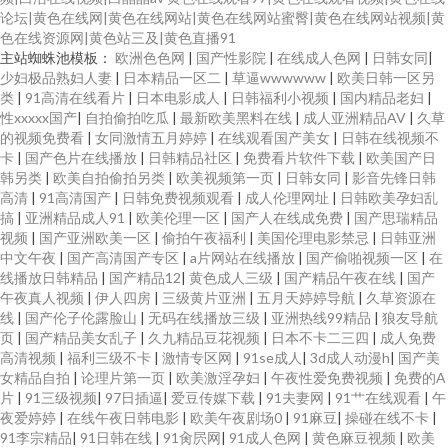
论坛|黄色在线网|黄色在线网站|黄色在线网站蜜臀|黄色在线网站视频|黄
色在线资源网|黄色站三及|黄色直播91
主站蜘蛛池模板：
欧洲色色网
|
国产性影院
|
在线成人色网
|
日韩女同
|
少妇极品熟妇人妻
|
日本精品一区二
|
草逼wwwwww
|
欧美日韩一区另
类
|
91高清在线看片
|
日本电影成人
|
日韩福利小视频
|
国内精品老妇
|
性xxxxx国产
|
自拍偷拍吃瓜
|
最新欧美黑料在线
|
成人亚洲精品AV
|
久草
的视频免费看
|
女同激情五月婷婷
|
在线观看国产美女
|
日韩在线视频不
卡
|
国产色片在线播放
|
日韩精品社区
|
免费看片软件下载
|
欧美国产日
韩另类
|
欧美自拍偷拍另类
|
欧美视频第一页
|
日韩女同
|
影音先锋日韩
高清
|
91高清国产
|
日韩免费视频观看
|
成人伦理网址
|
日韩欧美孕妇乱
搞
|
亚洲精品成人91
|
欧美伦理一区
|
国产人在线成免费
|
国产思瑞精品
视频
|
国产亚洲欧美一区
|
偷拍午夜福利
|
美国伦理电影禁忌
|
日韩亚洲
中文午夜
|
国产高清国产专区
|
a片网站在线播放
|
国产偷啪视频一区
|
在
线播放日韩精品
|
国产精品12
|
黄色成人三级
|
国产精品午夜在线
|
国产
午夜真人视频
|
伊人四房
|
三级黄片亚洲
|
五月天婷婷导航
|
久草资源在
线
|
国产伦子伦露脸山
|
无码在线播放三级
|
亚洲热线99精品
|
狼友导航
页
|
国产精品美女乱子
|
久九精品豆花视频
|
日本不卡二三四
|
成人免费
高清视频
|
福利三级不卡
|
激情专区网
|
91se成人
|
3d成人动漫h
|
国产美
女精品自拍
|
论理片第一页
|
欧美激淫孕妇
|
午夜性爱免费视频
|
免费的A
片
|
91三级视频
|
97日插逼
|
爱豆传媒下载
|
91夫妻网
|
91艹在线观看
|
午
夜爱婷婷
|
在线午夜日韩电影
|
欧美午夜剧场0
|
91麻豆
|
操碰在线不卡
|
91李宗精品
|
91日韩在线
|
91肏屄网
|
91成人色网
|
黄色麻豆视频
|
欧美