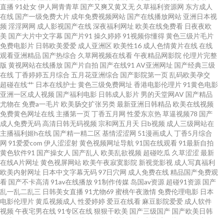
直播
91处女
伊人网青青草
国产又爽又黄又无
久草福利资源网
东方成人
本伊人欧美精品 91黑料探花在线 91操网址 狠狠撸综合 色婷婷软件下载 91欧
在线
国产一级免费大片
成年免费视频网站
国产在线播放网站
亚洲日本视
频
淫淫网网
成人影视国产在线
深夜福利网址
欧美在线免费看
日夜夜欧
美麻豆精品久久 91果冻制作厂麻豆 久草福利在线视频 91疯狂高潮对白合集
美
国产大片中文字幕
国产片91
操久婷婷
91视频你懂得
黄色三级片毛片
免费电影片
日韩欧美爱爱
成人亚洲区
欧美性16
成人色情黄片在线
在线
观看亚洲精品
国产热综合
久草网视频在线看
午夜精品网影院
伦理片完整
欧美女同69 美女九一视频 69福利社不卡 avvt天堂网男人 久久网站链接 亚洲
版
黄视网站在线播放
国产片自拍
国产在线91
AV亚洲网址
国产经典三级
在线
丁香婷婷五月综合
五月花亚洲综合
国产影院第一页
乱码欧美孕交
欧洲国产日产综合 国产日批 性精品区 91孕妇直射 久久精品黄色 香蕉伊人网
超碰在线艹
日本在线护士
黄色三级免费网址
香港电影伦理片
91黄色电影
亚洲一区成人视频
国产福利电影
日韩成人影片
男的天堂网AV
国产精品
尤物在
免费a一毛片
欧美肠交扩张另类
最新亚洲日韩精品
欧美在线视频
91香蕉视频18 精品国产香蕉日日夜夜 伪娘ts人妖在线播放 91人妻人人干 玖
免费黄色网址在线
主播第一页
丁香五月网
性爱东京热
草逼视频78
国产
成人免费无码
高清日韩无码视频
宗和网五月天
日b视频
成人三级网站在
玖资源站在线 在线草a 国产激情文学自拍视频 午夜福利合集一区观看 91在线
主播福利姬h在线
国产精一精二区
基情涩涩网
51漫画成人
丁香5月综合
网
91爱爱com
伊人涩涩射
黄色视频网址导航
91国在线观看
91最新自拍
黄色软件91
国产操女人
国产乱人
欧美乱欲视频
超碰吃瓜
久草涩涩
最新
观看最新地址 久草在线视频福利 亚州欧美日韩综合在线 岛国在线 日精品无
在线A片网址
黄色视屏网站
欧美午夜寂寞影院
新视觉影视
成人写真福利
欧美内射网址
日本中文字幕无码
97日穴网
成人免费在线
精品国产免费观
码 91探花一区在线 九一爽爽 亚洲综合小说网 91中文字幕熟女 久久精品中文
看
国产不卡高清
91av在线播放
91制作传媒
岛国av资源
超碰91资源
国产
乱一乱二乱三
日韩美女直播
91尤物69
蜜桃午夜激情
免费伦理电影
日本
电影伦理片
黄瓜视频成人
性爱婷婷
爱豆在线看
麻豆影院爱爱
成人软件
字幕麻豆 亚洲强奸av 91在现免费网站 色色艹穴逼色色 91素人在线观看 久久
视频
午夜宅男在线
91专区在线
狠狠干欧美
国产三级国产
国产欧美日韩