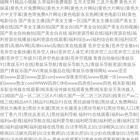
碰网
91精品小视频
久草福利免费视影
五月天堂网
三及片免费
黄色大片
操逼|黄色大片免费网站|黄色大片网|黄色大片网站|黄色大片网址|黄色大
片中文字幕|黄色带免费A片网址|黄色电影东京热网|黄色电影日韩|黄色
电影综合
国产美女主播|国产美女主播一区|国产美女主播在|国产美女主
播在线|国产美女主播自拍|国产美女自|国产美女自拍|国产美女自拍视频|
国产美女自拍偷拍|国产美女自在线
福利资源导航在线|福利资源在线|福
利资源在线播放|福利资源在线观看|福利综合av|福利综合欧美|福利综艺
推荐|高潮AV网|高潮tickle|高潮白浆在线观看
苍井空全集|苍井空全集bt|
苍井空全集快播|苍井空人体b|苍井空人体艺术|苍井空三点|苍井空三点快
播|苍井空三年级片|苍井空色欲迷墙|苍井空视频
青青自拍偷拍|青娱乐
91|青娱乐91在线|青娱乐导航|青娱乐导航九九|青娱乐导航资源|青娱乐
国产|青娱乐国产AV|青娱乐极品在线|青娱乐你懂得网站
www涩涩
射|www瑟瑟|www瑟瑟com|www深夜老司机|www视频一区|www熟
妇|www熟女com|WWW四房C0M|www四房色|www四色
精东影视|精
东影业传媒在线观看|精东影业传媒在线观看免费|精东影业天美传媒入
口|精国产品一区二区三区A片|精久国产一区二区三区四区|精美日产av二
线三线|精品69久|精品91|精品91在线
黑丝超碰导航|黑丝成人免费网站|
黑丝大胸美女|黑丝大长腿|黑丝大长腿美女|黑丝导航91|黑丝导航入口|黑
丝丁香六月|黑丝反差后入|黑丝福利导航
福利91在线观看|福利av色导航|
福利av影视|福利l导航在线|福利爱导航|福利吧导航|福利吧云播|福利宝导
航|福利超碰网|福利超碰在线导航
白洁李明高义|白洁绿帽风云|白洁麻豆
映画|白洁媚光四射|白洁女教师|白洁派出所|白洁少妇在线播放|白洁性视
频|白洁在线视频|白晶晶av
黄色在线观看97|黄色在线观看视频|黄色在线