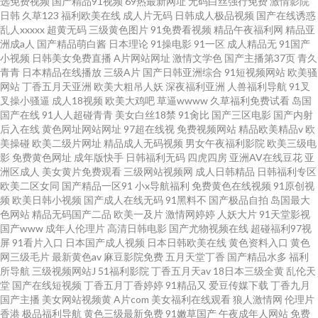
选免费视频
国产精品91视频
69热最新网址
无码白丝强行免费
激情影院
日韩
久草123
福利欧美在线
成人片无码
日韩成人极品视频
国产在线诱惑
乱人xxxxx
超黄无码
三级黄色图片
91免费看视频
精品午夜福利网
精品亚
洲成a人
国产精品萌白酱
日本理论
91操电影
91一区
成人精品无
91国产
小视频
日韩美女免费直播
A片网站网址
激情文学色
国产主播第37页
青久
青青
日本精品在线播放
三级A片
国产日韩亚洲综合
91短视频网站
欧美骚
网站
丁香五月天亚洲
欧美大粗吊人妖
深夜福利亚洲
人兽福利导航
91叉
叉操小骚逼
成人18视频
欧美大鸡吧
草逼wwww
久草福利免费试看
岛国
国产在线
91人人超碰青青
美女白丝18禁
91肏比
国产三区电影
国产内射
后入在线
黄色网址网站网址
97超在线视
免费视频网站
精品欧美精品v
欧
美操碰
欧美二级片网址
精品成人无码视频
男女午夜福利影院
欧美三级电
影
免费黄色网址
成年版快手
日韩福利无码
四虎四房
亚洲AV在线豆花
亚
洲区成人
美女黄片免费观看
三级网站视频网
成人日韩精品
日韩福利专区
欧美二区女同
国产精品一区91
小x导航福利
免费黄色在线视频
91原创视
频
欧美日韩小视频
国产成人在线无码
91黑料不
国产极品自拍
岛国最大
色网站
精品无码国产二品
欧美一及片
激情网婷婷
人妖大片
91天堂影视
国产www
成年人伦理片
高清日韩电影
国产尤物视频在线
超碰福利97视
屏
91看片入口
日本国产成人视频
日本日韩欧美在线
黄色资料入口
黄色
网三级毛片
最新黄色av
麻豆影院免费
五月天堂丁香
国产精品水多
福利
所导航
三级视频网站J
51福利影院
丁香五月天av
18日本三级全黄
乱伦天
堂
国产在线短视频
丁香五月丁香婷婷
91精品又
爱豆传媒下载
丁香九月
国产主播
美女网站视频黄
A片com
美女福利在线观看
狼人激情网
伦理片
香港
极品福利导航
黄色三级最新免费
91嫩草国产
午夜成年人网站
免费